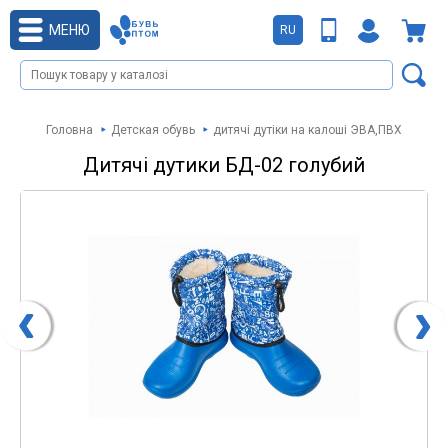
МЕНЮ
RU
Головна
Детская обувь
дитячі дутіки на калоші ЭВА,ПВХ
Дитячі дутики БД-02 голубий