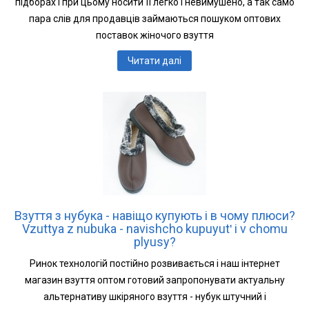
підборах і при цьому носити її легко і невимушено, а так само
пара слів для продавців займаються пошуком оптових
поставок жіночого взуття
Читати далі
Взуття з нубука - навіщо купують і в чому плюси?
Vzuttya z nubuka - navishcho kupuyutʹ i v chomu
plyusy?
Ринок технологій постійно розвивається і наш інтернет
магазин взуття оптом готовий запропонувати актуальну
альтернативу шкіряного взуття - нубук штучний і