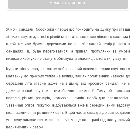
Немає в наявності
Жіночі сандалі і босоніжки - перше що приходить на думку при згадці
літнього взуття здатної в рівній мірі стати частиною ділового костюма і
в той же час будуть доречними на пінної пляжній вечірці. Нога в
сандалях НЕ буде перегріватися, а тривалі прогулянки за умови
низького каблука не стануть обтяжувати власницю цього типу взуття.
Купити жіночі сандалі оптом зобов'язаний кожен власник взуттєвого
магазину до приходу тепла на вулиці, так як попит виник навесні до
середини літа згасне адже на відміну від кросівок сандалі не є
демисезонной взуттям і тим більше і зимової. Тому обзавестися
партією різних розмірів, кольорів і типів необхідно заздалегідь.
Зазвичай оптові покупки відбуваються вже в середині зими відразу
після закінчення різдвяних свят. В цей час зі складів до розпродають
утеплену зимове взуття звільняючи місце на вітрині під наступаючий
весняно-літній сезон.