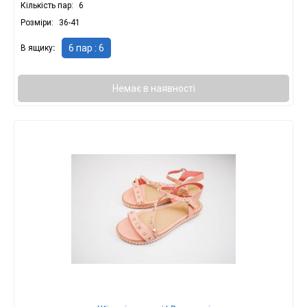
Кількість пар
6
Розміри
36-41
6 пар : 6
В ящику
Немає в наявності