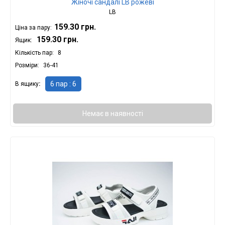
Жіночі сандалі LB рожеві
LB
159.30 грн.
Ціна за пару:
159.30 грн.
Ящик:
Кількість пар
8
Розміри
36-41
6 пар : 6
В ящику
Немає в наявності