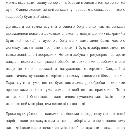
можна відвідати і звану вечерю підібравши модель в тон до вечірньої
сукні. Одним словом, жіночі сандалі - універсальна складова літнього
гардеробу будь-якої жінки.
Доглядати за таким взуттям з одного боку легко, так як сандалі
складаються всього з декількох елементів доступ до яких відкритий з
будь-якої позиції, з дурепою боку вони вимагають більш частого
догляду, так як вони повністю відкриті і будуть забруднюватися не
тільки зовні, але і зсередини. Не слід забувати регулярно протирати
сандалі вологою ганчіркою і обробляти захисними засобами в разі
якщо це жіночі сандалі з натуральних матеріалів. Сандалії з
синтетичних, сучасних матеріалів, в цьому відношенні більш лояльні.
Пара взуття з гуми, що не буде вимоглива до обробки захисними
препаратами, так як гума сама по собі не так примхлива. Те ж
стосується і босоніжок з синтетичних сучасних матеріалів - чим
якісніше цей матеріал, тим легше він в догляді.
Проконсультуйтеся з нашими фахівцями перед покупкою оптової
партії, і вони розкажуть вам як краще зберігати товар в належному
вигляді і коли варто почати закупівлі щоб не втратити розпал сезону