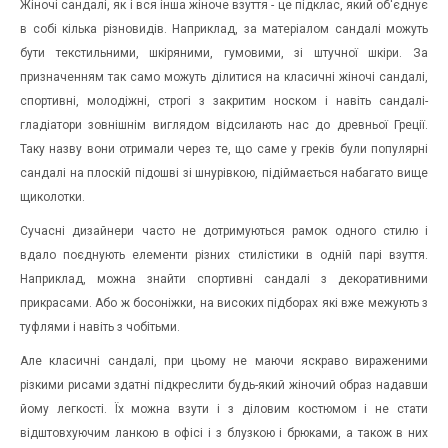
Жіночі сандалі, як і вся інша жіноче взуття - це підклас, який об'єднує
в собі кілька різновидів. Наприклад, за матеріалом сандалі можуть
бути текстильними, шкіряними, гумовими, зі штучної шкіри. За
призначенням так само можуть ділитися на класичні жіночі сандалі,
спортивні, молодіжні, строгі з закритим носком і навіть сандалі-
гладіатори зовнішнім виглядом відсилають нас до древньої Греції.
Таку назву вони отримали через те, що саме у греків були популярні
сандалі на плоскій підошві зі шнурівкою, підіймається набагато вище
щиколотки.
Сучасні дизайнери часто не дотримуються рамок одного стилю і
вдало поєднують елементи різних стилістики в одній парі взуття.
Наприклад, можна знайти спортивні сандалі з декоративними
прикрасами. Або ж босоніжки, на високих підборах які вже межують з
туфлями і навіть з чобітьми.
Але класичні сандалі, при цьому не маючи яскраво вираженими
різкими рисами здатні підкреслити будь-який жіночий образ надавши
йому легкості. Їх можна взути і з діловим костюмом і не стати
відштовхуючим ланкою в офісі і з блузкою і брюками, а також в них