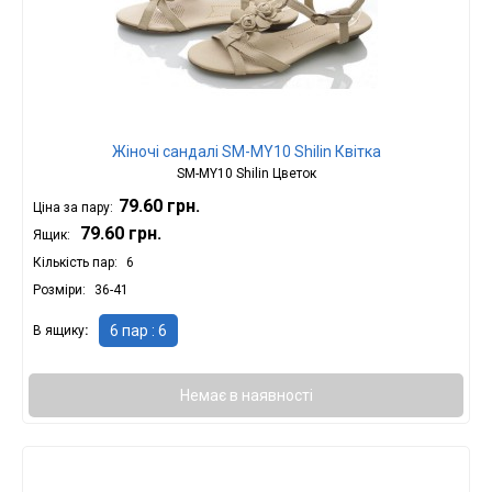
Жіночі сандалі SМ-МY10 Shilin Квітка
SМ-МY10 Shilin Цветок
79.60 грн.
Ціна за пару:
79.60 грн.
Ящик:
Кількість пар
6
Розміри
36-41
6 пар : 6
В ящику
Немає в наявності