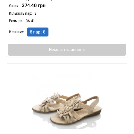
374.40 грн.
Ящик:
Кількість пар
8
Розміри
36-41
8 пар : 8
В ящику
Немає в наявності