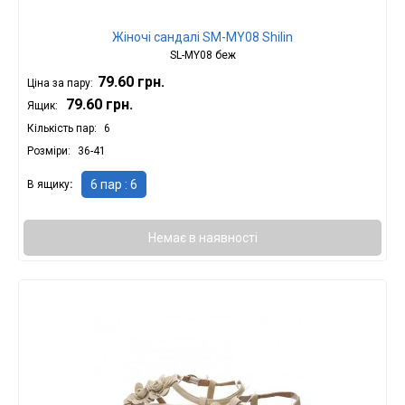
Жіночі сандалі SМ-МY08 Shilin
SL-МY08 беж
79.60 грн.
Ціна за пару:
79.60 грн.
Ящик:
Кількість пар
6
Розміри
36-41
6 пар : 6
В ящику
Немає в наявності