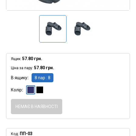
57.80 грн.
Ящик:
57.80 грн.
Ціна за пару:
В ящику
8 пар : 8
Колір
" >
Синій
" >
Чорний
НЕМАЄ В НАЯВНОСТІ
ПП-03
Код: