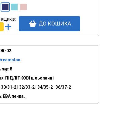
" >
Синій
" >
Бірюзовий
" >
Пудра
 ящиків:
ДО КОШИКА
Ж-02
Dreamstan
8
ь пар:
ПІДЛІТКОВІ шльопанці
тя:
30/31-2 | 32/33-2 | 34/35-2 | 36/37-2
ЕВА пенка.
: