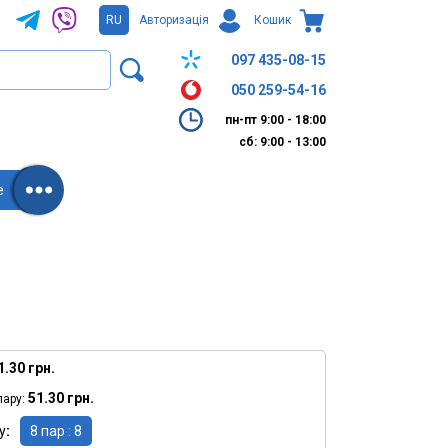
RU
Авторизація
Кошик
097 435-08-15
050 259-54-16
пн-пт 9:00 - 18:00
сб: 9:00 - 13:00
е
1.30 грн.
51.30 грн.
пару:
у
8 пар : 8