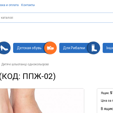
вка и оплата
Контакты
Детская обувь
Для Рибалки
Інш
Дитячі шльопанці однокольорові
 (КОД: ППЖ-02)
5
Ящик:
Ціна за 
В ящик