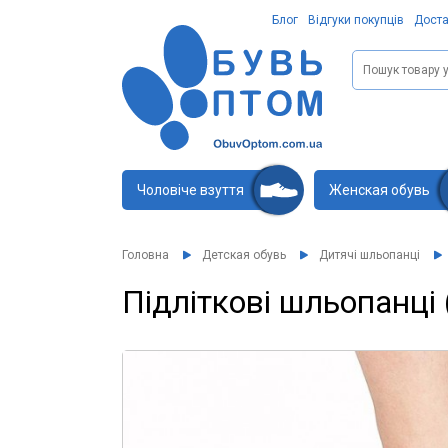
Блог
Відгуки покупців
Доста
Чоловіче взуття
Женская обувь
Головна
Детская обувь
Дитячі шльопанці
Підліткові шльопанці