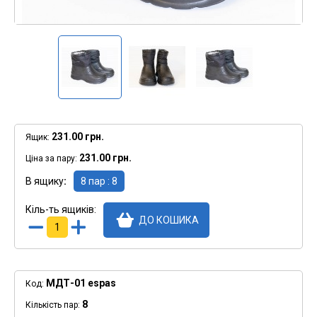
231.00 грн.
Ящик:
231.00 грн.
Ціна за пару:
В ящику
8 пар : 8
Кіль-ть ящиків:
ДО КОШИКА
МДТ-01 espas
Код:
8
Кількість пар: