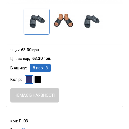
63.30 грн.
Ящик:
63.30 грн.
Ціна за пару:
В ящику
8 пар : 8
Колір
" >
Синій
" >
Чорний
НЕМАЄ В НАЯВНОСТІ
П-03
Код: