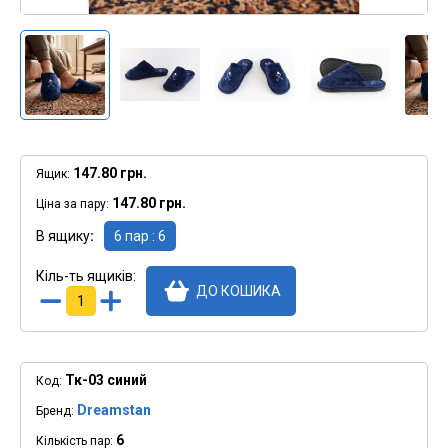
147.80 грн.
Ящик:
147.80 грн.
Ціна за пару:
В ящику
6 пар : 6
Кіль-ть ящиків:
ДО КОШИКА
Тк-03 синий
Код:
Dreamstan
Бренд:
6
Кількість пар: