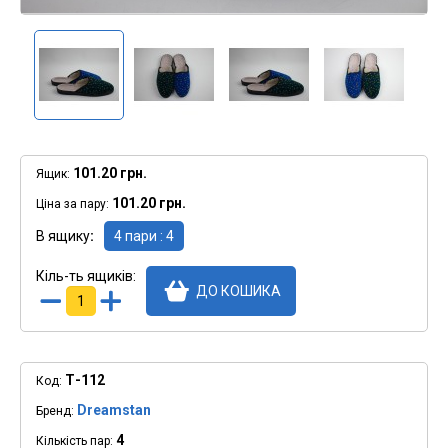
101.20 грн.
Ящик:
101.20 грн.
Ціна за пару:
В ящику
4 пари : 4
Кіль-ть ящиків:
ДО КОШИКА
Т-112
Код:
Dreamstan
Бренд:
4
Кількість пар: