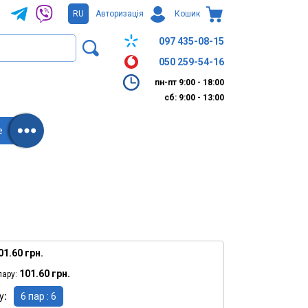
RU
Авторизація
Кошик
097 435-08-15
050 259-54-16
пн-пт 9:00 - 18:00
сб: 9:00 - 13:00
е
01.60 грн.
101.60 грн.
пару:
у
6 пар : 6