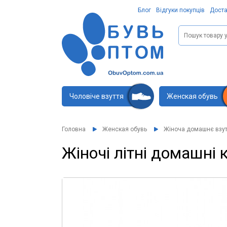
Блог
Відгуки покупців
Доста
Чоловіче взуття
Женская обувь
Головна
Женская обувь
Жіноча домашнє взут
Жіночі літні домашні 