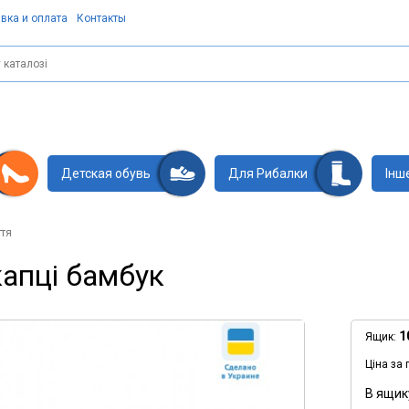
вка и оплата
Контакты
Детская обувь
Для Рибалки
Інш
тя
капці бамбук
1
Ящик:
Ціна за 
В ящик