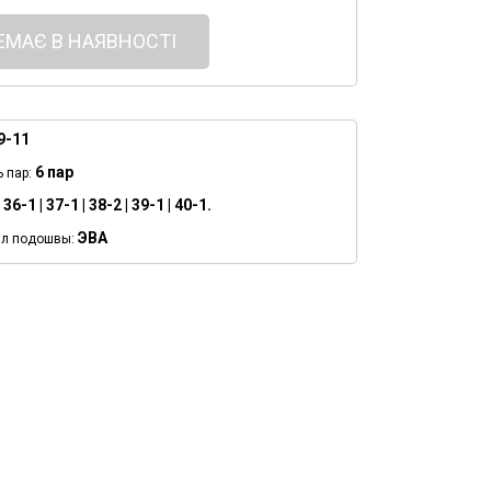
ЕМАЄ В НАЯВНОСТІ
9-11
6 пар
ь пар:
36-1 | 37-1 | 38-2 | 39-1 | 40-1.
ЭВА
л подошвы: