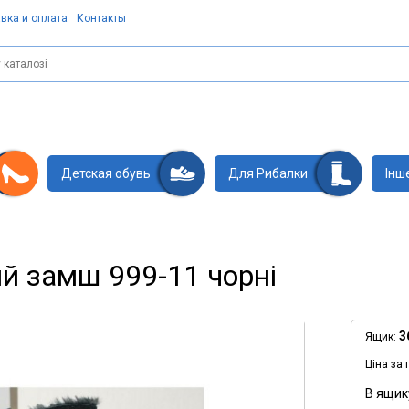
вка и оплата
Контакты
Детская обувь
Для Рибалки
Інш
ий замш 999-11 чорні
3
Ящик:
Ціна за 
В ящик