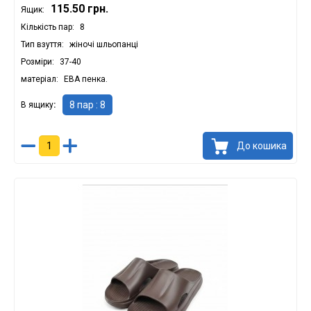
115.50 грн.
Ящик:
Кількість пар
8
Тип взуття
жіночі шльопанці
Розміри
37-40
матеріал
ЕВА пенка.
8 пар : 8
В ящику
До кошика