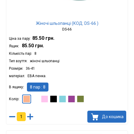
Жіночі шльопанці (КОД: DS-66 )
DS-66
85.50 грн.
Ціна за пару:
85.50 грн.
Ящик:
Кількість пар
8
Тип взуття
жіночі шльопанці
Розміри
36-41
матеріал
ЕВА пенка.
8 пар : 8
В ящику
Колір
Персіковий : 8
Білий : 8
Рожевий : 8
Чорний : 8
Бірюзовий : 8
Фіолетовий : 8
Оливковий : 8
До кошика