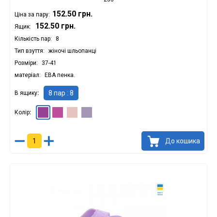
152.50 грн.
Ціна за пару:
152.50 грн.
Ящик:
Кількість пар
8
Тип взуття
жіночі шльопанці
Розміри
37-41
матеріал
ЕВА пенка.
8 пар : 8
В ящику
Колір
Вістерія : 8
Ірис : 8
Лаванда : 8
Бузковий : 8
До кошика