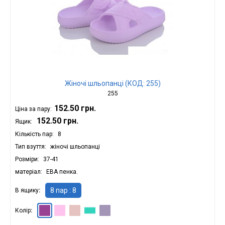
Жіночі шльопанці (КОД: 255)
255
152.50 грн.
Ціна за пару:
152.50 грн.
Ящик:
Кількість пар
8
Тип взуття
жіночі шльопанці
Розміри
37-41
матеріал
ЕВА пенка.
8 пар : 8
В ящику
Колір
Вістерія : 8
Волошка : 8
Лаванда : 8
аква : 8
Бузковий : 8