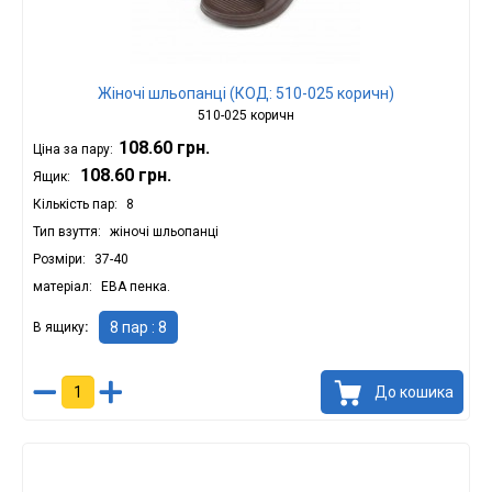
Жіночі шльопанці (КОД: 510-025 коричн)
510-025 коричн
108.60 грн.
Ціна за пару:
108.60 грн.
Ящик:
Кількість пар
8
Тип взуття
жіночі шльопанці
Розміри
37-40
матеріал
ЕВА пенка.
8 пар : 8
В ящику
До кошика