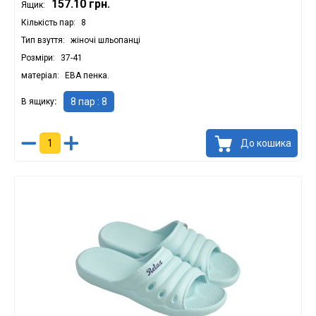
157.10 грн.
Ящик:
Кількість пар
8
Тип взуття
жіночі шльопанці
Розміри
37-41
матеріал
ЕВА пенка.
8 пар : 8
В ящику
До кошика