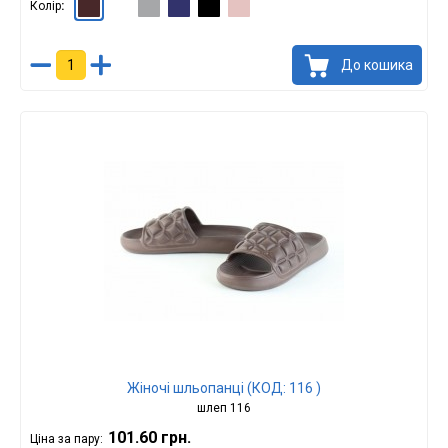
Колір
Шоколад
Білий
Сірий
Синій
Чорний
Пудра
До кошика
Жіночі шльопанці (КОД: 116 )
шлеп 116
101.60 грн.
Ціна за пару: