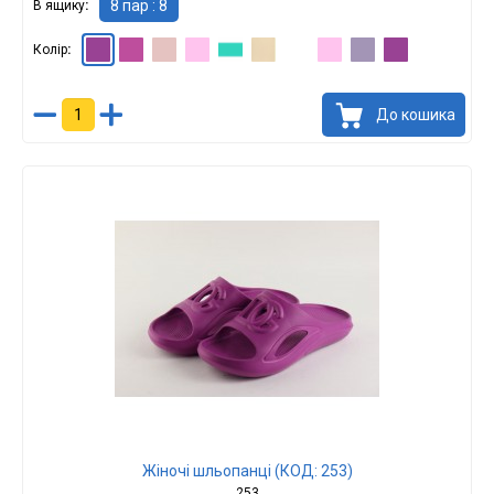
8 пар : 8
В ящику
Колір
Вістерія : 8
Ірис : 8
Лаванда : 8
Волошка : 8
аква : 8
Бежевий : 8
Білий : 8
Рожевий : 8
Бузковий : 8
Фіолетовий : 8
До кошика
Жіночі шльопанці (КОД: 253)
253