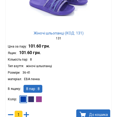
Жіночі шльопанці (КОД: 131)
131
101.60 грн.
Ціна за пару:
101.60 грн.
Ящик:
Кількість пар
8
Тип взуття
жіночі шльопанці
Розміри
36-41
матеріал
ЕВА пенка.
8 пар : 8
В ящику
Колір
Синьо-синій : 8
Синій : 8
Фіолетовий : 8
До кошика