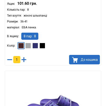
101.60 грн.
Ящик:
Кількість пар
8
Тип взуття
жіночі шльопанці
Розміри
36-41
матеріал
ЕВА пенка.
8 пар : 8
В ящику
Колір
Шоколад
Сірий
Синій
Чорний
До кошика