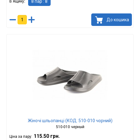
8 пар : 8
В ящику
До кошика
Жіночі шльопанці (КОД: 510-010 чорний)
510-010 черный
115.50 грн.
Ціна за пару: