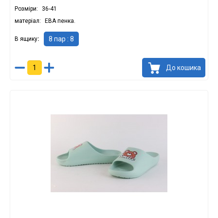
Розміри
36-41
матеріал
ЕВА пенка.
8 пар : 8
В ящику
До кошика