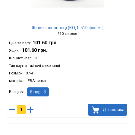
Жіночі шльопанці (КОД: 510 фіолет)
510 фиолет
101.60 грн.
Ціна за пару:
101.60 грн.
Ящик:
Кількість пар
8
Тип взуття
жіночі шльопанці
Розміри
37-41
матеріал
ЕВА пенка.
8 пар : 8
В ящику
До кошика