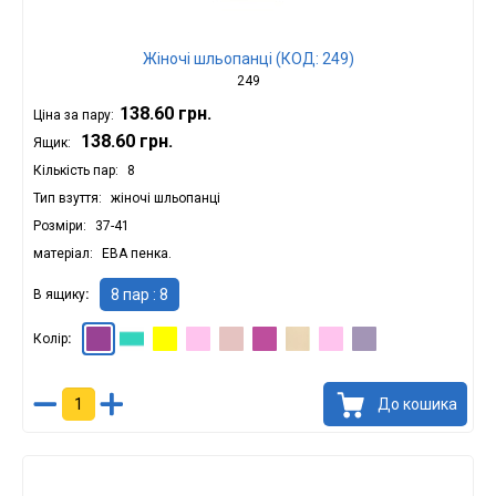
Жіночі шльопанці (КОД: 249)
249
138.60 грн.
Ціна за пару:
138.60 грн.
Ящик:
Кількість пар
8
Тип взуття
жіночі шльопанці
Розміри
37-41
матеріал
ЕВА пенка.
8 пар : 8
В ящику
Колір
Вістерія : 8
аква : 8
Лимонний : 8
Волошка : 8
Лаванда : 8
Ірис : 8
Бежевий : 8
Рожевий : 8
Бузковий : 8
До кошика