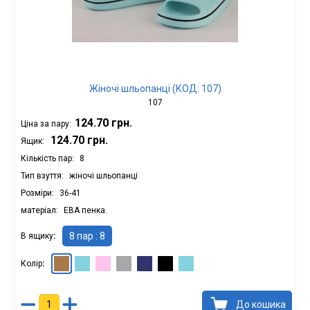
Жіночі шльопанці (КОД: 107)
107
124.70 грн.
Ціна за пару:
124.70 грн.
Ящик:
Кількість пар
8
Тип взуття
жіночі шльопанці
Розміри
36-41
матеріал
ЕВА пенка.
8 пар : 8
В ящику
Колір
Капучіно : 369.60 грн.
М'ята : 369.60 грн.
Рожевий : 369.60 грн.
Сірий : 369.60 грн.
Синій
Чорний : 369.60 грн.
Бірюзовий : 369.60 грн.
До кошика