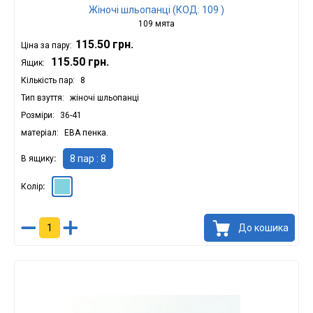
Жіночі шльопанці (КОД: 109 )
109 мята
115.50 грн.
Ціна за пару:
115.50 грн.
Ящик:
Кількість пар
8
Тип взуття
жіночі шльопанці
Розміри
36-41
матеріал
ЕВА пенка.
8 пар : 8
В ящику
Колір
М'ята
Білий
До кошика