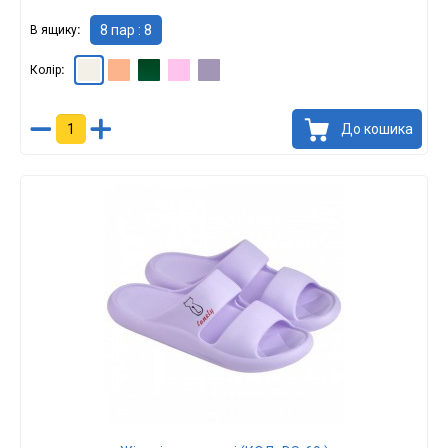
8 пар : 8
В ящику
Колір
Молочний : 8
Персіковий : 8
Зелений : 369.60 грн.
Рожевий : 8
Бузковий : 8
До кошика