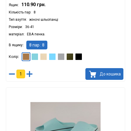
110.90 грн.
Ящик:
Кількість пар
8
Тип взуття
жіночі шльопанці
Розміри
36-41
матеріал
ЕВА пенка.
8 пар : 8
В ящику
Колір
Капучіно : 369.60 грн.
М'ята : 369.60 грн.
Бежевий : 369.60 грн.
Блакитний : 369.60 грн.
Сірий : 369.60 грн.
Хакі : 369.60 грн.
Чорний : 369.60 грн.
До кошика