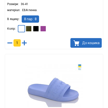
Розміри
36-41
матеріал
ЕВА пенка.
8 пар : 8
В ящику
Колір
Білий : 8
Хакі : 8
Чорний : 8
Фіолетовий : 8
До кошика