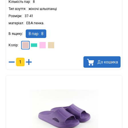
Кількість пар
8
Тип взуття
жіночі шльопанці
Розміри
37-41
матеріал
ЕВА пенка.
8 пар : 8
В ящику
Колір
Лаванда : 8
аква : 8
Волошка : 8
Бежевий : 8
До кошика