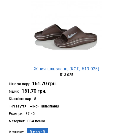
Жіночі шльопанці (КОД: 513-025)
513-025
161.70 грн.
Ціна за пару:
161.70 грн.
Ящик:
Кількість пар
8
Тип взуття
жіночі шльопанці
Розміри
37-40
матеріал
ЕВА пенка.
8 пар : 8
В ящику